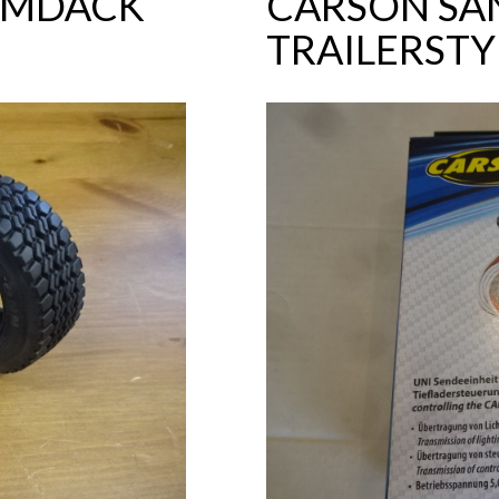
AMDÄCK
CARSON SÄ
TRAILERST