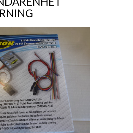
NDARENHET
YRNING