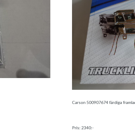
Carson 500907674 färdiga framla
Pris: 2340:-