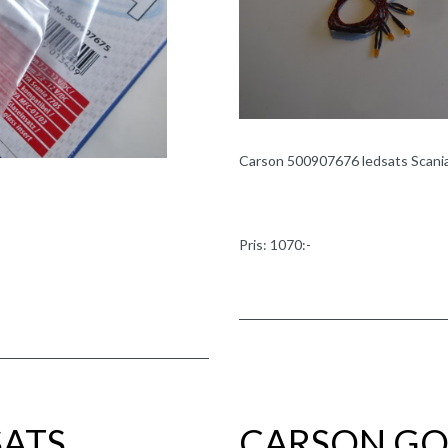
Carson 500907676 ledsats Scania 7
Pris: 1070:-
SATS
CARSON G