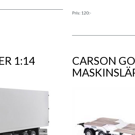
Pris: 120:-
R 1:14
CARSON G
MASKINSLÄP