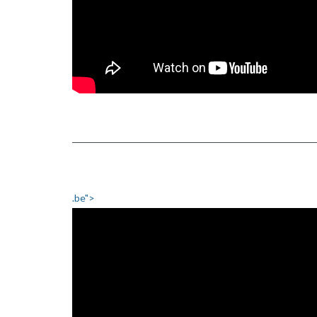
.be">