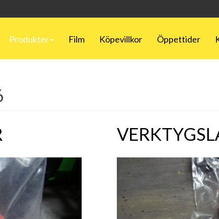
Produkter
Film
Köpevillkor
Öppettider
6
R
VERKTYGSL