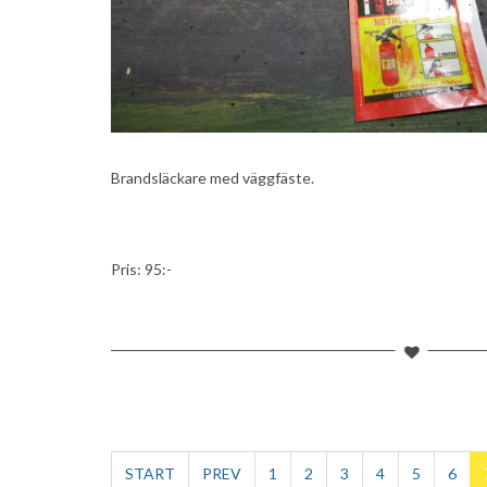
Brandsläckare med väggfäste.
Pris: 95:-
START
PREV
1
2
3
4
5
6